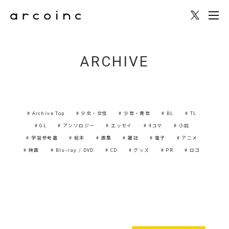
ARCHIVE
# Archive Top
# 少女・女性
# 少年・青年
# BL
# TL
# GL
# アンソロジー
# エッセイ
# 4コマ
# 小説
# 学習参考書
# 絵本
# 画集
# 雑誌
# 電子
# アニメ
# 映画
# Blu-ray / DVD
# CD
# グッズ
# PR
# ロゴ