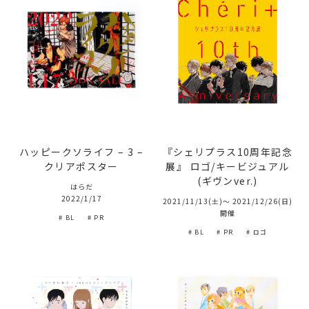
ハッピークソライフ – 3 –
『シェリプラス10周年記念
クリアポスター
展』 ロゴ/キービジュアル
(ギヴンver.)
はらだ
2022/1/17
2021/11/13(土)～ 2021/12/26(日)
開催
# BL
# PR
# BL
# PR
# ロゴ