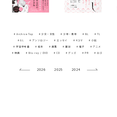
# Archive Top
# 少女・女性
# 少年・青年
# BL
# TL
# GL
# アンソロジー
# エッセイ
# 4コマ
# 小説
# 学習参考書
# 絵本
# 画集
# 雑誌
# 電子
# アニメ
# 映画
# Blu-ray / DVD
# CD
# グッズ
# PR
# ロゴ
2026
2025
2024
2023
2022