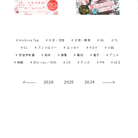
# Archive Top
# 少女・女性
# 少年・青年
# BL
# TL
# GL
# アンソロジー
# エッセイ
# 4コマ
# 小説
# 学習参考書
# 絵本
# 画集
# 雑誌
# 電子
# アニメ
# 映画
# Blu-ray / DVD
# CD
# グッズ
# PR
# ロゴ
2026
2025
2024
2023
2022